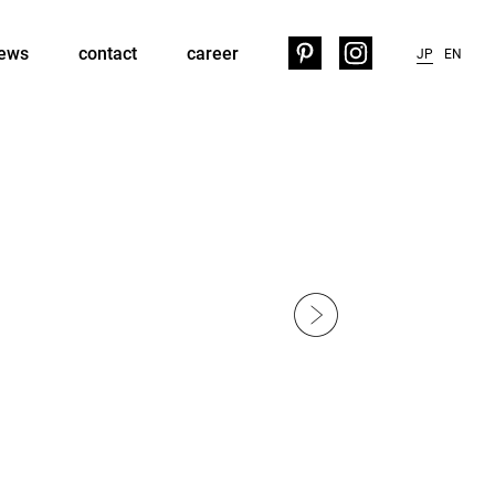
ews
contact
career
JP
EN